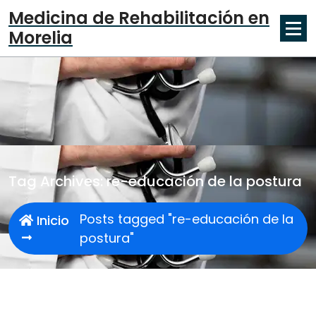
Skip
Medicina de Rehabilitación en
to
Morelia
content
Tag Archives: re-educación de la postura
Posts tagged "re-educación de la
Inicio
postura"