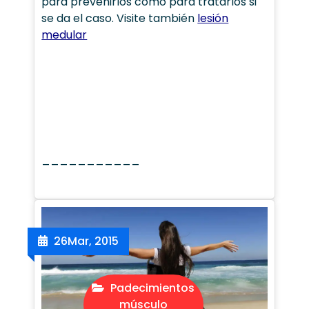
para prevenirlos como para tratarlos si
se da el caso. Visite también
lesión
medular
___________
26
Mar, 2015
Padecimientos
músculo