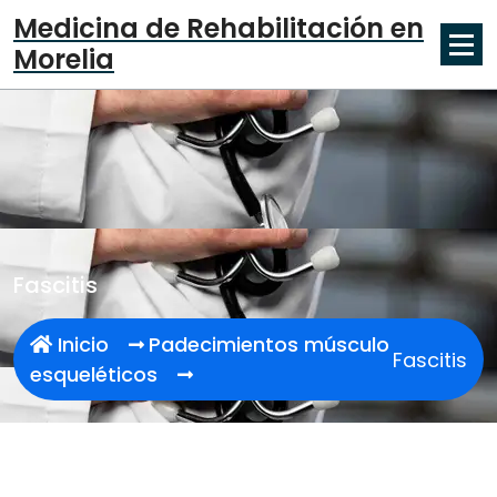
Skip
Medicina de Rehabilitación en
to
Morelia
content
Fascitis
Inicio
Padecimientos músculo
Fascitis
esqueléticos