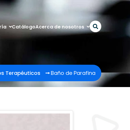
Catálogo
ría
Acerca de nosotros
os Terapéuticos
Baño de Parafina