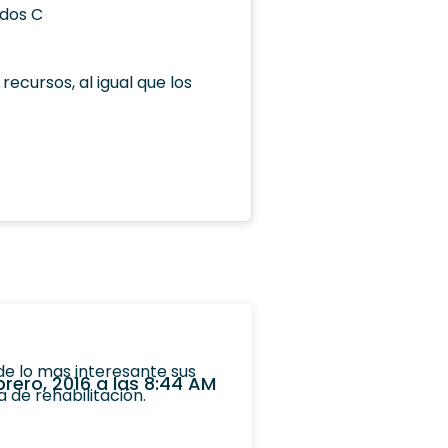
ados C
recursos, al igual que los
de lo mas interesante sus
brero, 2016 a las 8:44 AM
 de rehabilitación.