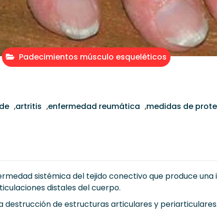
Padecimientos músculo esqueléticos
ide
,
artritis
,
enfermedad reumática
,
medidas de protec
fermedad sistémica del tejido conectivo que produce una 
culaciones distales del cuerpo.
a destrucción de estructuras articulares y periarticulares