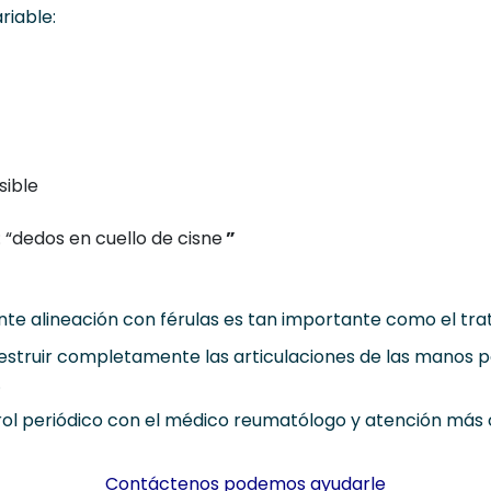
riable:
sible
 “dedos en cuello de cisne
”
nte alineación con férulas es tan importante como el tr
destruir completamente las articulaciones de las manos p
.
trol periódico con el médico reumatólogo y atención má
Contáctenos podemos ayudarle