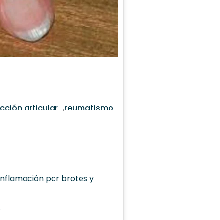
ción articular
,
reumatismo
inflamación por brotes y
.