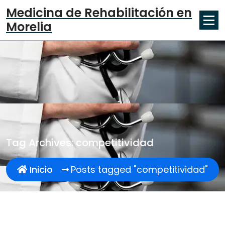
Skip
Medicina de Rehabilitación en
to
Morelia
content
Tag Archives: competitividad
Inicio
Posts tagged "competitividad"