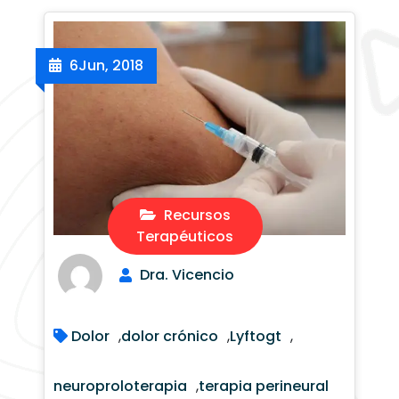
6
Jun, 2018
Recursos
Terapéuticos
Dra. Vicencio
Dolor
,
dolor crónico
,
Lyftogt
,
neuroproloterapia
,
terapia perineural