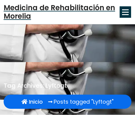
Skip
Medicina de Rehabilitación en
to
Morelia
content
Tag Archives: Lyftogt
Inicio
Posts tagged "Lyftogt"