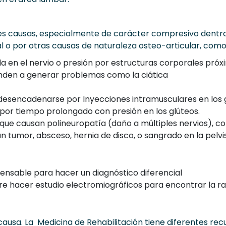
les causas, especialmente de carácter compresivo dentro
al o por otras causas de naturaleza osteo-articular, como
a en el nervio o presión por estructuras corporales próx
ienden a generar problemas como la ciática
desencadenarse por Inyecciones intramusculares en los g
por tiempo prolongado con presión en los glúteos.
ue causan polineuropatía (daño a múltiples nervios), com
n tumor, absceso, hernia de disco, o sangrado en la pelvis
pensable para hacer un diagnóstico diferencial
e hacer estudio electromiográficos para encontrar la ra
ausa. La Medicina de Rehabilitación tiene diferentes rec