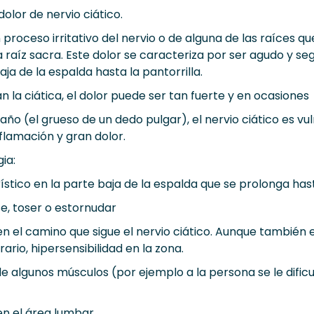
dolor de nervio ciático.
un proceso irritativo del nervio o de alguna de las raíces q
 raíz sacra. Este dolor se caracteriza por ser agudo y seg
aja de la espalda hasta la pantorrilla.
la ciática, el dolor puede ser tan fuerte y en ocasiones
año (el grueso de un dedo pulgar), el nervio ciático es vu
flamación y gran dolor.
ia:
ístico en la parte baja de la espalda que se prolonga has
e, toser o estornudar
 en el camino que sigue el nervio ciático. Aunque también 
rario, hipersensibilidad en la zona.
e algunos músculos (por ejemplo a la persona se le dific
en el área lumbar.