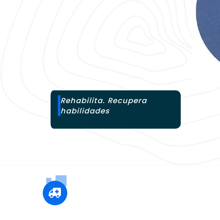
Rehabilita. Recupera
habilidades
+12 345 678 90
24x7 Call Ambulance