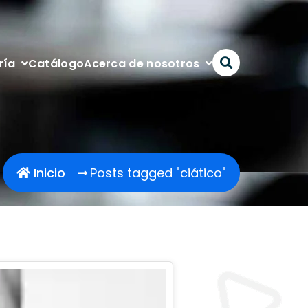
Catálogo
ría
Acerca de nosotros
Inicio
Posts tagged "ciático"