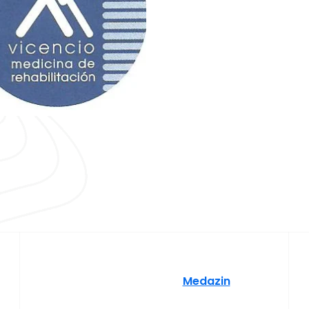
Copyright © [2025] doloresvicencio.com] |
Funciona gracias a
Medazin