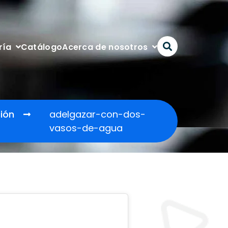
Catálogo
ría
Acerca de nosotros
ción
adelgazar-con-dos-
vasos-de-agua