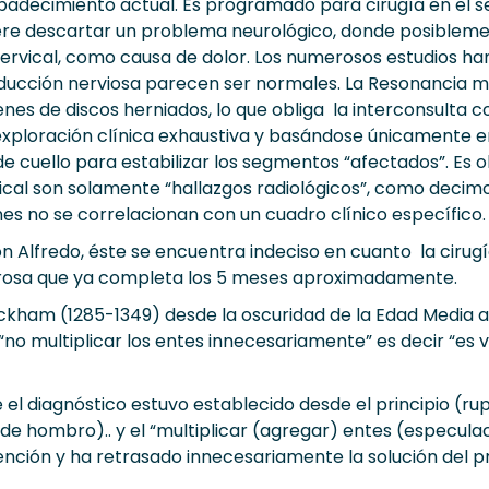
padecimiento actual. Es programado para cirugía en el se
re descartar un problema neurológico, donde posibleme
ervical, como causa de dolor. Los numerosos estudios ha
nducción nerviosa parecen ser normales. La Resonancia 
nes de discos herniados, lo que obliga la interconsulta co
exploración clínica exhaustiva y basándose únicamente 
e cuello para estabilizar los segmentos “afectados”. Es 
cal son solamente “hallazgos radiológicos”, como decim
s no se correlacionan con un cuadro clínico específico.
 Alfredo, éste se encuentra indeciso en cuanto la cirugí
orosa que ya completa los 5 meses aproximadamente.
 Ockham (1285-1349) desde la oscuridad de la Edad Media
n “no multiplicar los entes innecesariamente” es decir “es
e el diagnóstico estuvo establecido desde el principio (r
de hombro).. y el “multiplicar (agregar) entes (especulac
vención y ha retrasado innecesariamente la solución del 