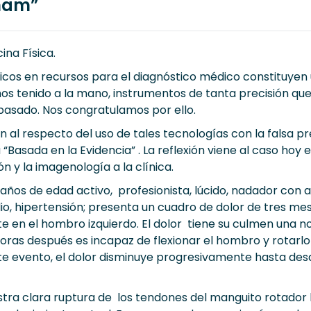
ham”
na Física.
os en recursos para el diagnóstico médico constituyen un 
s tenido a la mano, instrumentos de tanta precisión que
 pasado. Nos congratulamos por ello.
 al respecto del uso de tales tecnologías con la falsa p
Basada en la Evidencia” . La reflexión viene al caso hoy e
n y la imagenología a la clínica.
años de edad activo, profesionista, lúcido, nadador con 
io, hipertensión; presenta un cuadro de dolor de tres mese
 en el hombro izquierdo. El dolor tiene su culmen una n
horas después es incapaz de flexionar el hombro y rotarl
e evento, el dolor disminuye progresivamente hasta des
tra clara ruptura de los tendones del manguito rotador l