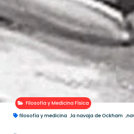
Filosofía y Medicina Física
filosofía y medicina
,
la navaja de Ockham
,
na