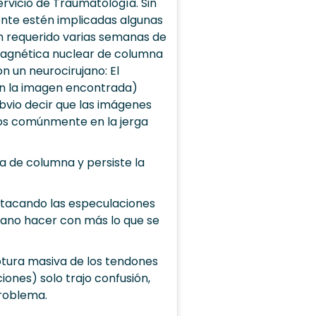
rvicio de Traumatología. Sin
nte estén implicadas algunas
n requerido varias semanas de
magnética nuclear de columna
n un neurocirujano: El
en la imagen encontrada)
obvio decir que las imágenes
os comúnmente en la jerga
a de columna y persiste la
 atacando las especulaciones
 vano hacer con más lo que se
uptura masiva de los tendones
iones) solo trajo confusión,
problema.