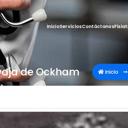
Inicio
Servicios
Contáctanos
Fisiat
avaja de Ockham
Inicio